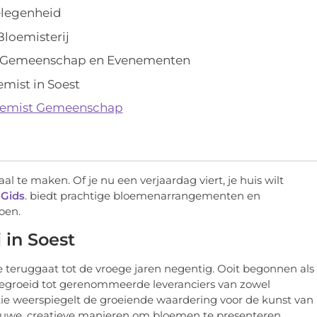
elegenheid
loemisterij
e Gemeenschap en Evenementen
mist in Soest
Bloemist Gemeenschap
te maken. Of je nu een verjaardag viert, je huis wilt
 Gids
. biedt prachtige bloemenarrangementen en
oen.
 in Soest
ie teruggaat tot de vroege jaren negentig. Ooit begonnen als
itgegroeid tot gerenommeerde leveranciers van zowel
ie weerspiegelt de groeiende waardering voor de kunst van
uwe, creatieve manieren om bloemen te presenteren.