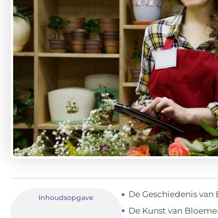
De Geschiedenis van B
Inhoudsopgave
De Kunst van Bloem