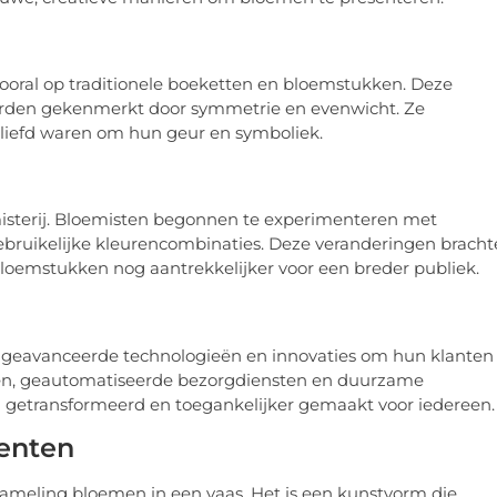
vooral op traditionele boeketten en bloemstukken. Deze
 werden gekenmerkt door symmetrie en evenwicht. Ze
geliefd waren om hun geur en symboliek.
isterij. Bloemisten begonnen te experimenteren met
ruikelijke kleurencombinaties. Deze veranderingen bracht
 bloemstukken nog aantrekkelijker voor een breder publiek.
 geavanceerde technologieën en innovaties om hun klanten
emen, geautomatiseerde bezorgdiensten en duurzame
j getransformeerd en toegankelijker gemaakt voor iedereen.
enten
meling bloemen in een vaas. Het is een kunstvorm die