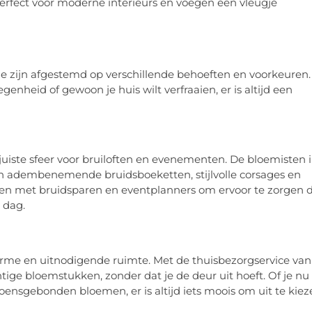
perfect voor moderne interieurs en voegen een vleugje
ie zijn afgestemd op verschillende behoeften en voorkeuren.
enheid of gewoon je huis wilt verfraaien, er is altijd een
 juiste sfeer voor bruiloften en evenementen. De bloemisten 
n adembenemende bruidsboeketten, stijlvolle corsages en
n met bruidsparen en eventplanners om ervoor te zorgen 
 dag.
me en uitnodigende ruimte. Met de thuisbezorgservice van
tige bloemstukken, zonder dat je de deur uit hoeft. Of je nu
oensgebonden bloemen, er is altijd iets moois om uit te kiez