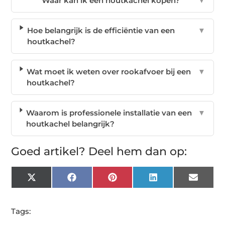
Waar kan ik een houtkachel kopen?
▼
Hoe belangrijk is de efficiëntie van een
▼
houtkachel?
Wat moet ik weten over rookafvoer bij een
▼
houtkachel?
Waarom is professionele installatie van een
▼
houtkachel belangrijk?
Goed artikel? Deel hem dan op:
X
Facebook
Pinterest
LinkedIn
Email
(Twitter)
Tags: