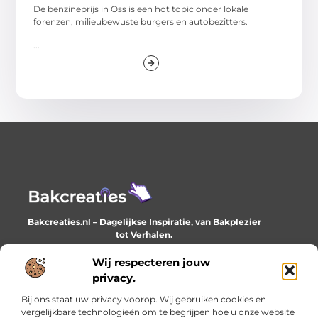
De benzineprijs in Oss is een hot topic onder lokale
forenzen, milieubewuste burgers en autobezitters.
...
Bakcreaties.nl – Dagelijkse Inspiratie, van Bakplezier
tot Verhalen.
Ontdek unieke en creatieve verhalen die je elke dag
verrijken en inspireren.
Wij respecteren jouw
privacy.
Bericht categorie
Bij ons staat uw privacy voorop. Wij gebruiken cookies en
vergelijkbare technologieën om te begrijpen hoe u onze website