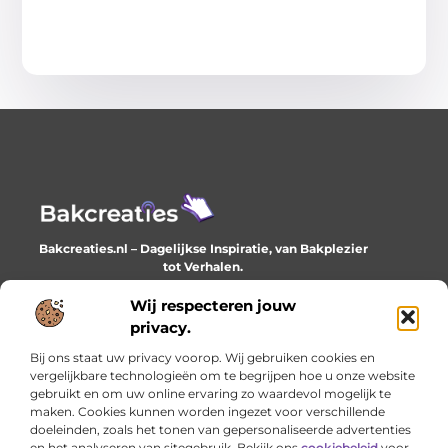
Bakcreaties.nl – Dagelijkse Inspiratie, van Bakplezier
tot Verhalen.
Ontdek unieke en creatieve verhalen die je elke dag
verrijken en inspireren.
Wij respecteren jouw
privacy.
Bericht categorie
Bij ons staat uw privacy voorop. Wij gebruiken cookies en
vergelijkbare technologieën om te begrijpen hoe u onze website
gebruikt en om uw online ervaring zo waardevol mogelijk te
maken. Cookies kunnen worden ingezet voor verschillende
Onze informatie
doeleinden, zoals het tonen van gepersonaliseerde advertenties
en het analyseren van sitegebruik. Bekijk ons
cookiebeleid
voor