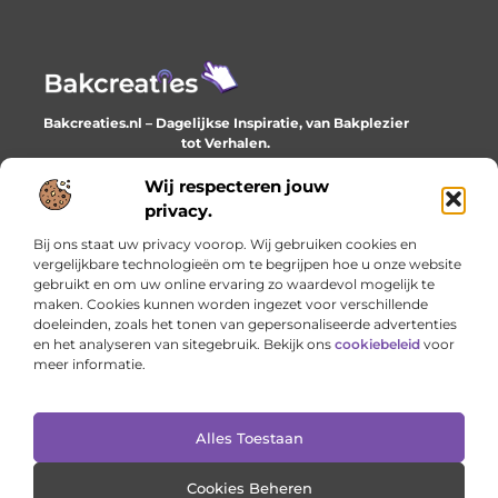
Bakcreaties.nl – Dagelijkse Inspiratie, van Bakplezier
tot Verhalen.
Ontdek unieke en creatieve verhalen die je elke dag
verrijken en inspireren.
Wij respecteren jouw
privacy.
Bericht categorie
Bij ons staat uw privacy voorop. Wij gebruiken cookies en
vergelijkbare technologieën om te begrijpen hoe u onze website
gebruikt en om uw online ervaring zo waardevol mogelijk te
maken. Cookies kunnen worden ingezet voor verschillende
Onze informatie
doeleinden, zoals het tonen van gepersonaliseerde advertenties
en het analyseren van sitegebruik. Bekijk ons
cookiebeleid
voor
Goede backlinks: het onzichtbare fundament van online succes
Geld verdienen met je website: het stille werk dat loont
meer informatie.
Alles Toestaan
Website index
Cookiebeleid (EU)
@2025 www.bakcreaties.nl. All Right Reserved.
Cookies Beheren