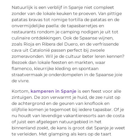
Natuurlijk is een verblijf in Spanje niet compleet
zonder van de lokale keuken te proeven. Van pittige
patatas bravas tot romige tortilla de patatas en de
onvermijdelijke paella: de tapasbarretjes en
restaurants rondom je camping nodigen je uit tot
culinaire ontdekkingen. Ook de Spaanse wijnen,
zoals Rioja en Ribera del Duero, en de verfrissende
cava uit Catalonië passen perfect bij zwoele
zomeravonden. Wil je de cultuur beter leren kennen?
Bezoek dan lokale feesten en markten, waar
flamenco, kleurrijke kleding en spontaan
straatvermaak je onderdompelen in de Spaanse joie
de vivre.
Kortom,
kamperen in Spanje
is een feest voor alle
zintuigen. De zon verwarmt je huid, de zee ruist op
de achtergrond en de geuren van knoflook en
olijfolie komen je tegemoet bij iedere tapasbar. Of je
nu houdt van levendige vakantieresorts aan de costa
of juist een afgelegen natuurgebied in het
binnenland zoekt, de kans is groot dat Spanje je weet
te verleiden. Met glamping als kers op de taart