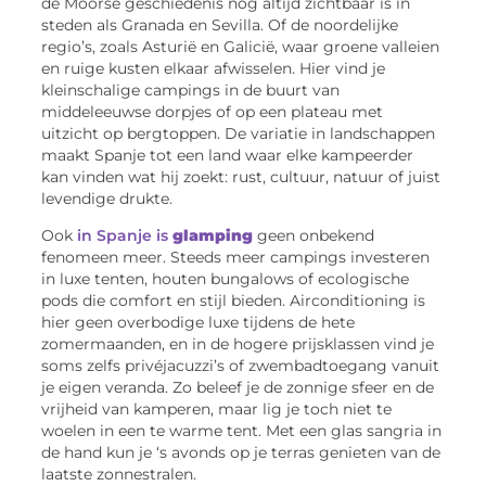
de Moorse geschiedenis nog altijd zichtbaar is in
steden als Granada en Sevilla. Of de noordelijke
regio’s, zoals Asturië en Galicië, waar groene valleien
en ruige kusten elkaar afwisselen. Hier vind je
kleinschalige campings in de buurt van
middeleeuwse dorpjes of op een plateau met
uitzicht op bergtoppen. De variatie in landschappen
maakt Spanje tot een land waar elke kampeerder
kan vinden wat hij zoekt: rust, cultuur, natuur of juist
levendige drukte.
Ook
in Spanje is
glamping
geen onbekend
fenomeen meer. Steeds meer campings investeren
in luxe tenten, houten bungalows of ecologische
pods die comfort en stijl bieden. Airconditioning is
hier geen overbodige luxe tijdens de hete
zomermaanden, en in de hogere prijsklassen vind je
soms zelfs privéjacuzzi’s of zwembadtoegang vanuit
je eigen veranda. Zo beleef je de zonnige sfeer en de
vrijheid van kamperen, maar lig je toch niet te
woelen in een te warme tent. Met een glas sangria in
de hand kun je ‘s avonds op je terras genieten van de
laatste zonnestralen.