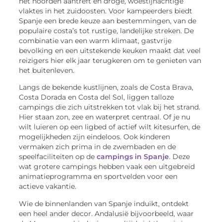
het noorden aantreft en droge, woestijnachtige
vlaktes in het zuidoosten. Voor kampeerders biedt
Spanje een brede keuze aan bestemmingen, van de
populaire costa’s tot rustige, landelijke streken. De
combinatie van een warm klimaat, gastvrije
bevolking en een uitstekende keuken maakt dat veel
reizigers hier elk jaar terugkeren om te genieten van
het buitenleven.
Langs de bekende kustlijnen, zoals de Costa Brava,
Costa Dorada en Costa del Sol, liggen talloze
campings die zich uitstrekken tot vlak bij het strand.
Hier staan zon, zee en waterpret centraal. Of je nu
wilt luieren op een ligbed of actief wilt kitesurfen, de
mogelijkheden zijn eindeloos. Ook kinderen
vermaken zich prima in de zwembaden en de
speelfaciliteiten op de
campings in Spanje
. Deze
wat grotere campings hebben vaak een uitgebreid
animatieprogramma en sportvelden voor een
actieve vakantie.
Wie de binnenlanden van Spanje induikt, ontdekt
een heel ander decor. Andalusië bijvoorbeeld, waar