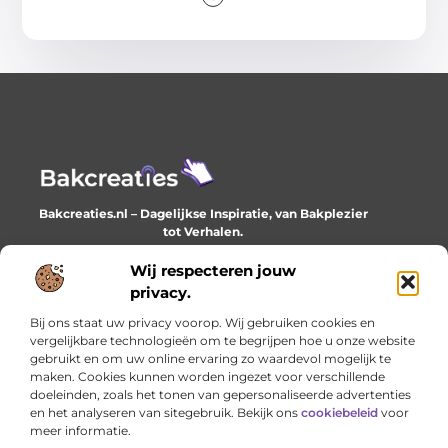
Bakcreaties.nl – Dagelijkse Inspiratie, van Bakplezier
tot Verhalen.
Ontdek unieke en creatieve verhalen die je elke dag
verrijken en inspireren.
Wij respecteren jouw
privacy.
Bericht categorie
Bij ons staat uw privacy voorop. Wij gebruiken cookies en
vergelijkbare technologieën om te begrijpen hoe u onze website
gebruikt en om uw online ervaring zo waardevol mogelijk te
maken. Cookies kunnen worden ingezet voor verschillende
Onze informatie
doeleinden, zoals het tonen van gepersonaliseerde advertenties
en het analyseren van sitegebruik. Bekijk ons
cookiebeleid
voor
Goede backlinks: het onzichtbare fundament van online succes
Geld verdienen met je website: het stille werk dat loont
meer informatie.