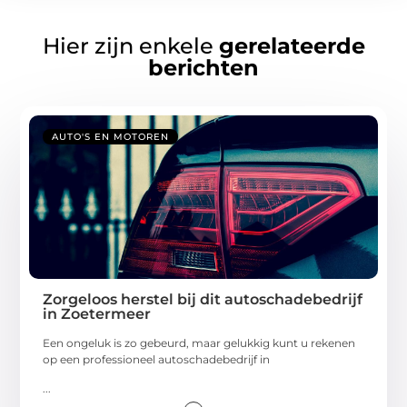
Hier zijn enkele
gerelateerde
berichten
AUTO'S EN MOTOREN
Zorgeloos herstel bij dit autoschadebedrijf
in Zoetermeer
Een ongeluk is zo gebeurd, maar gelukkig kunt u rekenen
op een professioneel autoschadebedrijf in
...