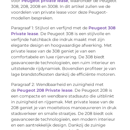
voor
Peugeot private lease
, waaronder de Peugeot
308, 208, 2008 en 3008. In dit artikel zullen we de
voordelen van private lease voor deze Peugeot-
modellen bespreken.
Paragraaf 1: Stijlvol en verfijnd met de
Peugeot 308
Private lease
. De Peugeot 308 is een stijlvolle en
verfijnde hatchback die indruk maakt met zijn
elegante design en hoogwaardige afwerking. Met
private lease van de 308 geniet je van een
comfortabele en luxe rijervaring. De 308 biedt
geavanceerde technologieën, een ruim interieur en
uitstekende rijdynamiek. Bovendien profiteer je van
lage brandstofkosten dankzij de efficiënte motoren.
Paragraaf 2: Wendbaarheid en zuinigheid met
de
Peugeot 208 Private lease
. De Peugeot 208 is
een compacte en wendbare stadsauto die uitblinkt
in zuinigheid en rijgemak. Met private lease van de
208 geniet je van moeiteloos manoeuvreren in druk
stadsverkeer en smalle straatjes. De 208 biedt ook
geavanceerde technologieën, een modern interieur
en een aantrekkelijk design. Dankzij de zuinige