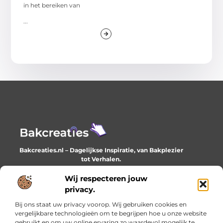
in het bereiken van
...
Bakcreaties.nl – Dagelijkse Inspiratie, van Bakplezier
tot Verhalen.
Ontdek unieke en creatieve verhalen die je elke dag
verrijken en inspireren.
Wij respecteren jouw
privacy.
Bericht categorie
Bij ons staat uw privacy voorop. Wij gebruiken cookies en
vergelijkbare technologieën om te begrijpen hoe u onze website
gebruikt en om uw online ervaring zo waardevol mogelijk te