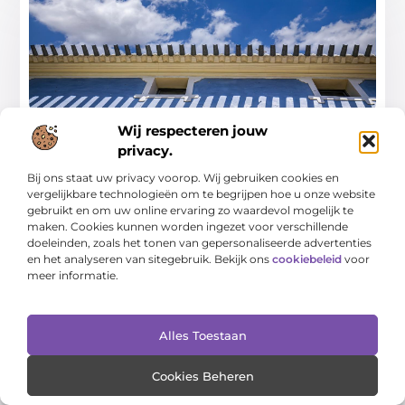
Wij respecteren jouw
Dakbedekking in Heerenveen: Hoe zorg je
voor een duurzaam en veilig dak?
privacy.
Het onderhoud van je dak kan een grote invloed hebben
Bij ons staat uw privacy voorop. Wij gebruiken cookies en
op de waarde en veiligheid
vergelijkbare technologieën om te begrijpen hoe u onze website
gebruikt en om uw online ervaring zo waardevol mogelijk te
...
maken. Cookies kunnen worden ingezet voor verschillende
doeleinden, zoals het tonen van gepersonaliseerde advertenties
en het analyseren van sitegebruik. Bekijk ons
cookiebeleid
voor
meer informatie.
Alles Toestaan
WINKELEN
Cookies Beheren