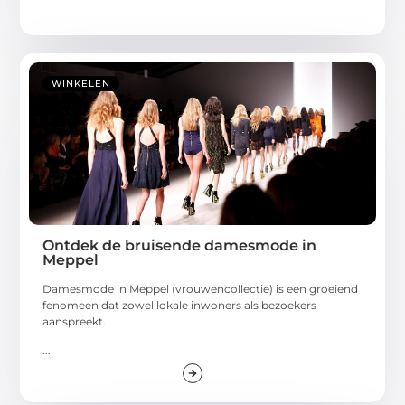
WINKELEN
Ontdek de bruisende damesmode in
Meppel
Damesmode in Meppel (vrouwencollectie) is een groeiend
fenomeen dat zowel lokale inwoners als bezoekers
aanspreekt.
...