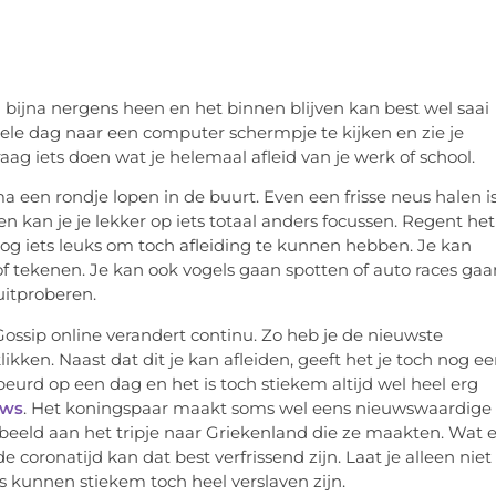
an bijna nergens heen en het binnen blijven kan best wel saai
 hele dag naar een computer schermpje te kijken en zie je
raag iets doen wat je helemaal afleid van je werk of school.
ima een rondje lopen in de buurt. Even een frisse neus halen i
en kan je je lekker op iets totaal anders focussen. Regent het
nog iets leuks om toch afleiding te kunnen hebben. Je kan
tekenen. Je kan ook vogels gaan spotten of auto races gaa
uitproberen.
 Gossip online verandert continu. Zo heb je de nieuwste
ikken. Naast dat dit je kan afleiden, geeft het je toch nog e
urd op een dag en het is toch stiekem altijd wel heel erg
uws
. Het koningspaar maakt soms wel eens nieuwswaardige
orbeeld aan het tripje naar Griekenland die ze maakten. Wat e
e coronatijd kan dat best verfrissend zijn. Laat je alleen niet
tes kunnen stiekem toch heel verslaven zijn.