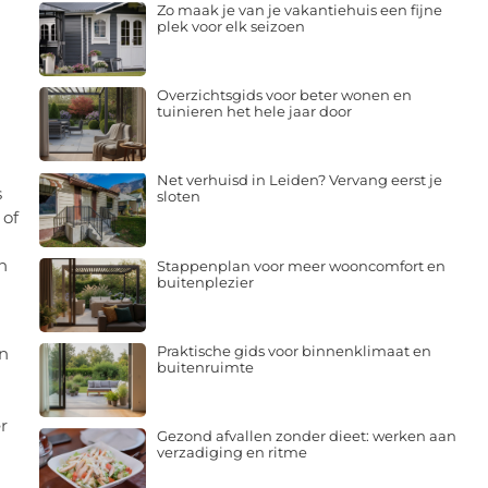
Zo maak je van je vakantiehuis een fijne
plek voor elk seizoen
Overzichtsgids voor beter wonen en
tuinieren het hele jaar door
Net verhuisd in Leiden? Vervang eerst je
s
sloten
 of
n
Stappenplan voor meer wooncomfort en
buitenplezier
Praktische gids voor binnenklimaat en
en
buitenruimte
r
Gezond afvallen zonder dieet: werken aan
verzadiging en ritme