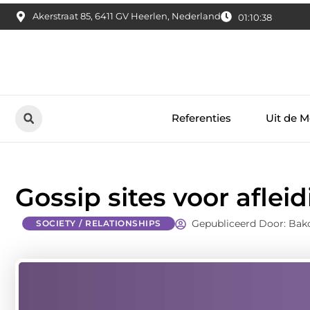
Akerstraat 85, 6411 GV Heerlen, Nederland
01:10:39
Referenties
Uit de M
Gossip sites voor aflei
Gepubliceerd Door: Bakc
SOCIETY / RELATIONSHIPS