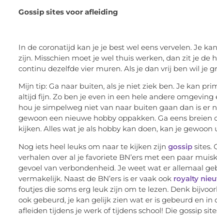
Gossip sites voor afleiding
In de coronatijd kan je je best wel eens vervelen. Je k
zijn. Misschien moet je wel thuis werken, dan zit je de
continu dezelfde vier muren. Als je dan vrij ben wil je g
Mijn tip: Ga naar buiten, als je niet ziek ben. Je kan pr
altijd fijn. Zo ben je even in een hele andere omgeving 
hou je simpelweg niet van naar buiten gaan dan is er 
gewoon een nieuwe hobby oppakken. Ga eens breien of 
kijken. Alles wat je als hobby kan doen, kan je gewoon 
Nog iets heel leuks om naar te kijken zijn
gossip
sites.
verhalen over al je favoriete BN’ers met een paar muiskl
gevoel van verbondenheid. Je weet wat er allemaal gebe
vermakelijk. Naast de BN’ers is er vaak ook
royalty nie
foutjes die soms erg leuk zijn om te lezen. Denk bijvo
ook gebeurd, je kan gelijk zien wat er is gebeurd en in d
afleiden tijdens je werk of tijdens school! Die gossip si