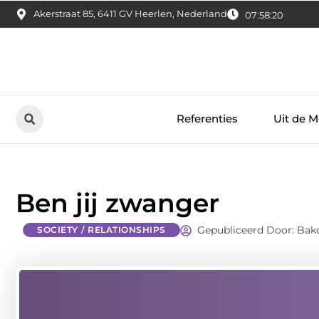
Akerstraat 85, 6411 GV Heerlen, Nederland
07:58:21
Referenties
Uit de M
Ben jij zwanger
Gepubliceerd Door: Bakc
SOCIETY / RELATIONSHIPS