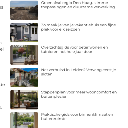
Groenafval regio Den Haag: slimme
es
toepassingen en duurzame verwerking
Zo maak je van je vakantiehuis een fijne
plek voor elk seizoen
n
n.
Overzichtsgids voor beter wonen en
el
tuinieren het hele jaar door
r
Net verhuisd in Leiden? Vervang eerst je
sloten
 de
Stappenplan voor meer wooncomfort en
buitenplezier
.
Praktische gids voor binnenklimaat en
buitenruimte