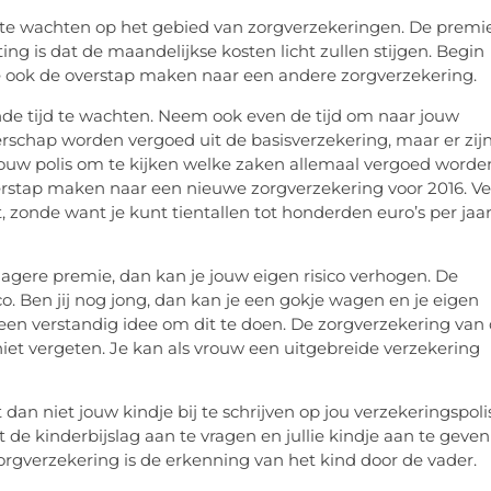
 te wachten op het gebied van zorgverzekeringen. De premi
g is dat de maandelijkse kosten licht zullen stijgen. Begin
e ook de overstap maken naar een andere zorgverzekering.
de tijd te wachten. Neem ook even de tijd om naar jouw
erschap worden vergoed uit de basisverzekering, maar er zij
jouw polis om te kijken welke zaken allemaal vergoed worde
verstap maken naar een nieuwe zorgverzekering voor 2016. Ve
 zonde want je kunt tientallen tot honderden euro’s per jaa
n lagere premie, dan kan je jouw eigen risico verhogen. De
sco. Ben jij nog jong, dan kan je een gokje wagen en je eigen
 geen verstandig idee om dit te doen. De zorgverzekering van
iet vergeten. Je kan als vrouw een uitgebreide verzekering
dan niet jouw kindje bij te schrijven op jou verzekeringspolis
de kinderbijslag aan te vragen en jullie kindje aan te geven
orgverzekering is de erkenning van het kind door de vader.