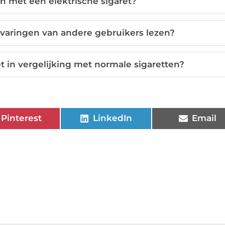
n met een elektrische sigaret?
ervaringen van andere gebruikers lezen?
t in vergelijking met normale sigaretten?
Pinterest
LinkedIn
Email