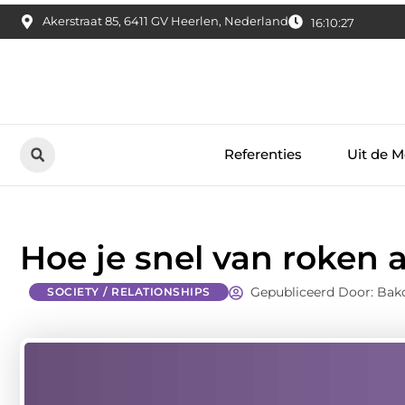
Akerstraat 85, 6411 GV Heerlen, Nederland
16:10:28
Referenties
Uit de M
Hoe je snel van roken 
Gepubliceerd Door: Bakc
SOCIETY / RELATIONSHIPS