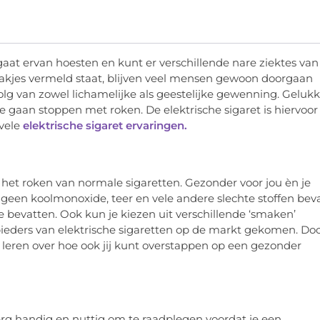
e gaat ervan hoesten en kunt er verschillende nare ziektes van
pakjes vermeld staat, blijven veel mensen gewoon doorgaan
lg van zowel lichamelijke als geestelijke gewenning. Gelukk
 gaan stoppen met roken. De elektrische sigaret is hiervoor
 vele
elektrische sigaret ervaringen.
r het roken van normale sigaretten. Gezonder voor jou èn je
een koolmonoxide, teer en vele andere slechte stoffen beva
e bevatten. Ook kun je kiezen uit verschillende ‘smaken’
aanbieders van elektrische sigaretten op de markt gekomen. Do
l leren over hoe ook jij kunt overstappen op een gezonder
 erg handig en nuttig om te raadplegen voordat je een