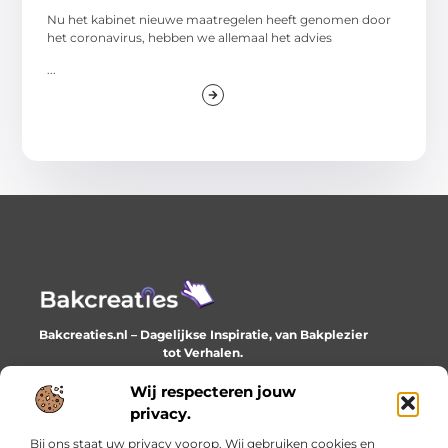
Nu het kabinet nieuwe maatregelen heeft genomen door
het coronavirus, hebben we allemaal het advies
...
Bakcreaties.nl – Dagelijkse Inspiratie, van Bakplezier
tot Verhalen.
Ontdek unieke en creatieve verhalen die je elke dag
verrijken en inspireren.
Wij respecteren jouw
privacy.
Bericht categorie
Bij ons staat uw privacy voorop. Wij gebruiken cookies en