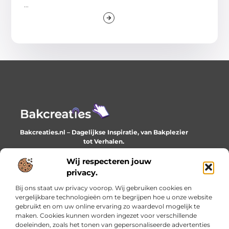
...
Bakcreaties.nl – Dagelijkse Inspiratie, van Bakplezier
tot Verhalen.
Ontdek unieke en creatieve verhalen die je elke dag
verrijken en inspireren.
Wij respecteren jouw
privacy.
Bericht categorie
Bij ons staat uw privacy voorop. Wij gebruiken cookies en
vergelijkbare technologieën om te begrijpen hoe u onze website
gebruikt en om uw online ervaring zo waardevol mogelijk te
maken. Cookies kunnen worden ingezet voor verschillende
Onze informatie
doeleinden, zoals het tonen van gepersonaliseerde advertenties