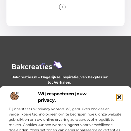
Bakcreaties.nl – Dagelijkse Inspiratie, van Bakplezier
tot Verhalen.
Ontdek unieke en creatieve verhalen die je elke dag
verrijken en inspireren.
Wij respecteren jouw
privacy.
Bericht categorie
Bij ons staat uw privacy voorop. Wij gebruiken cookies en
vergelijkbare technologieën om te begrijpen hoe u onze website
gebruikt en om uw online ervaring zo waardevol mogelijk te
maken. Cookies kunnen worden ingezet voor verschillende
Onze informatie
doeleinden, zoals het tonen van gepersonaliseerde advertenties