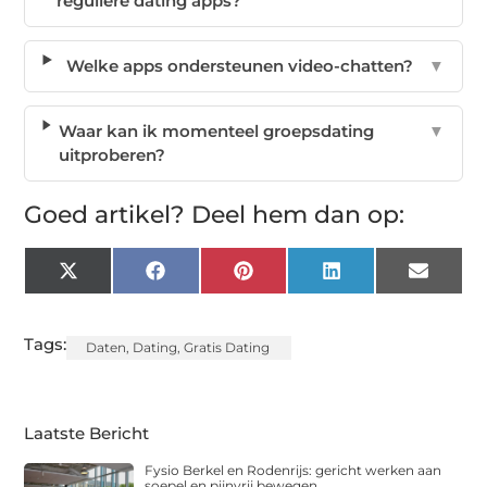
reguliere dating apps?
Welke apps ondersteunen video-chatten?
▼
Waar kan ik momenteel groepsdating
▼
uitproberen?
Goed artikel? Deel hem dan op:
X
Facebook
Pinterest
LinkedIn
Email
(Twitter)
Tags:
Daten
,
Dating
,
Gratis Dating
Laatste Bericht
Fysio Berkel en Rodenrijs: gericht werken aan
soepel en pijnvrij bewegen