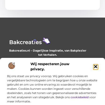
Bakcreaties.nl – Dagelijkse Inspiratie, van Bakplezier
tot Verhalen.
Ontdek unieke en creatieve verhalen die je elke dag
verrijken en inspireren.
Wij respecteren jouw
privacy.
Bericht categorie
Bij ons staat uw privacy voorop. Wij gebruiken cookies en
vergelijkbare technologieën om te begrijpen hoe u onze website
gebruikt en om uw online ervaring zo waardevol mogelijk te
maken. Cookies kunnen worden ingezet voor verschillende
Onze informatie
doeleinden, zoals het tonen van gepersonaliseerde advertenties
en het analyseren van sitegebruik. Bekijk ons
cookiebeleid
voor
Goede backlinks: het onzichtbare fundament van online succes
Geld verdienen met je website: het stille werk dat loont
meer informatie.