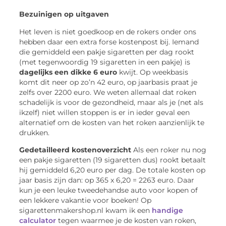
Bezuinigen op uitgaven
Het leven is niet goedkoop en de rokers onder ons
hebben daar een extra forse kostenpost bij. Iemand
die gemiddeld een pakje sigaretten per dag rookt
(met tegenwoordig 19 sigaretten in een pakje) is
dagelijks een dikke 6 euro
kwijt. Op weekbasis
komt dit neer op zo’n 42 euro, op jaarbasis praat je
zelfs over 2200 euro. We weten allemaal dat roken
schadelijk is voor de gezondheid, maar als je (net als
ikzelf) niet willen stoppen is er in ieder geval een
alternatief om de kosten van het roken aanzienlijk te
drukken.
Gedetailleerd kostenoverzicht
Als een roker nu nog
een pakje sigaretten (19 sigaretten dus) rookt betaalt
hij gemiddeld 6,20 euro per dag. De totale kosten op
jaar basis zijn dan: op 365 x 6,20 = 2263 euro. Daar
kun je een leuke tweedehandse auto voor kopen of
een lekkere vakantie voor boeken! Op
sigarettenmakershop.nl kwam ik een
handige
calculator
tegen waarmee je de kosten van roken,