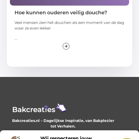
Hoe kunnen ouderen veilig douche?
Veel mensen zien het douchen als een moment van de dag
waar ze even lekker
...
Bakcreaties.nl – Dagelijkse Inspiratie, van Bakplezier
tot Verhalen.
Ontdek unieke en creatieve verhalen die je elke dag
verrijken en inspireren.
Wij respecteren jouw