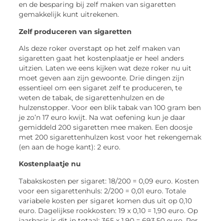
en de besparing bij zelf maken van sigaretten
gemakkelijk kunt uitrekenen.
Zelf produceren van sigaretten
Als deze roker overstapt op het zelf maken van
sigaretten gaat het kostenplaatje er heel anders
uitzien. Laten we eens kijken wat deze roker nu uit
moet geven aan zijn gewoonte. Drie dingen zijn
essentieel om een sigaret zelf te produceren, te
weten de tabak, de sigarettenhulzen en de
hulzenstopper. Voor een blik tabak van 100 gram ben
je zo’n 17 euro kwijt. Na wat oefening kun je daar
gemiddeld 200 sigaretten mee maken. Een doosje
met 200 sigarettenhulzen kost voor het rekengemak
(en aan de hoge kant): 2 euro.
Kostenplaatje nu
Tabakskosten per sigaret: 18/200 = 0,09 euro. Kosten
voor een sigarettenhuls: 2/200 = 0,01 euro. Totale
variabele kosten per sigaret komen dus uit op 0,10
euro. Dagelijkse rookkosten: 19 x 0,10 = 1,90 euro. Op
jaarbasis is dit in totaal: 365 x 1,90 = 693,50 euro. Per