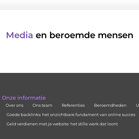
Media
en beroemde mensen
Onze informatie
Over ons
Ons team
Referenties
Beroemdheden
U
Goede backlinks: het onzichtbare fundament van online succes
Geld verdienen met je website: het stille werk dat loont