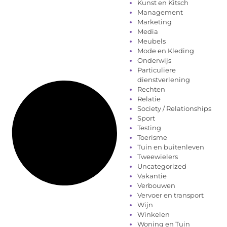
Kunst en Kitsch
Management
Marketing
Media
Meubels
Mode en Kleding
Onderwijs
Particuliere
dienstverlening
Rechten
Relatie
Society / Relationships
Sport
Testing
Toerisme
Tuin en buitenleven
Tweewielers
Uncategorized
Vakantie
Verbouwen
Vervoer en transport
Wijn
Winkelen
Woning en Tuin