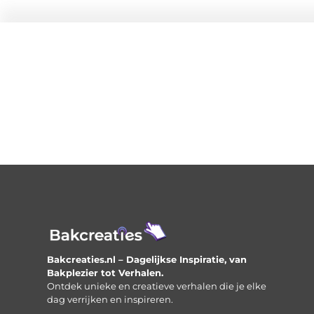
Bakcreaties.nl – Dagelijkse Inspiratie, van
Bakplezier tot Verhalen.
Ontdek unieke en creatieve verhalen die je elke
dag verrijken en inspireren.