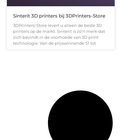
Sinterit 3D printers bij 3DPrinters-Store
3DPrinters-Store levert u alleen de beste 3D
printers op de markt. Sinterit is zo’n merk dat
zich bevindt in de voorhoede van 3D print
technologie. Van de prijswinnende S1 tot