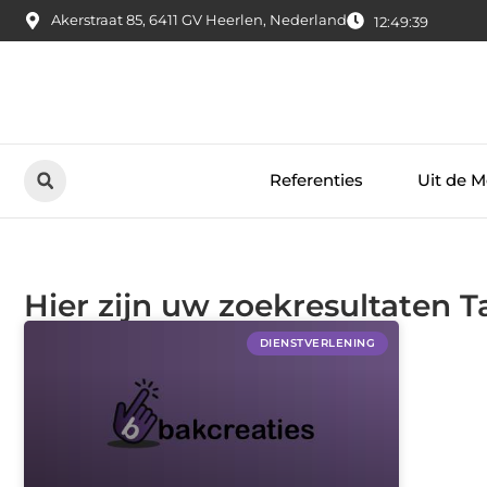
Akerstraat 85, 6411 GV Heerlen, Nederland
12:49:40
Referenties
Uit de M
Hier zijn uw zoekresultaten Ta
DIENSTVERLENING