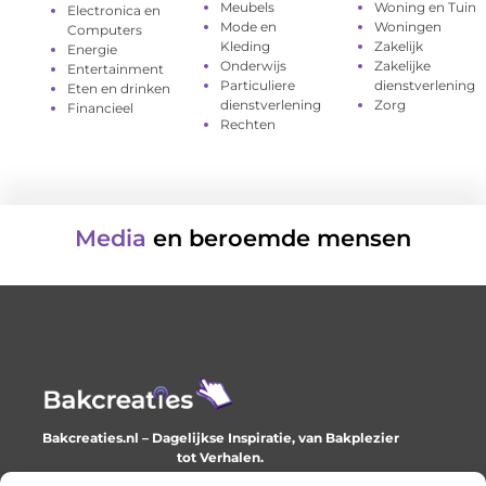
Meubels
Woning en Tuin
Electronica en
Mode en
Woningen
Computers
Kleding
Zakelijk
Energie
Onderwijs
Zakelijke
Entertainment
Particuliere
dienstverlening
Eten en drinken
dienstverlening
Zorg
Financieel
Rechten
Media
en beroemde mensen
Bakcreaties.nl – Dagelijkse Inspiratie, van Bakplezier
tot Verhalen.
Ontdek unieke en creatieve verhalen die je elke dag