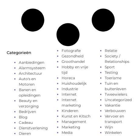
Fotografie
Relatie
Categorieën
Gezondheid
Society /
Groothandel
Relationships
Aanbiedingen
Hobby en vrije
Sport
Alarmsysteem
tijd
Testing
Architectuur
Horeca
Toerisme
Auto's en
Huishoudelijk
Tuin en
Motoren
Industrie
buitenleven
Banen en
Internet
Tweewielers
opleidingen
Internet
Uncategorized
Beauty en
marketing
Vakantie
verzorging
Kinderen
Verbouwen
Bedrijven
Kunst en Kitsch
Vervoer en
Blog
Management
transport
Cadeau
Marketing
Wijn
Dienstverlening
Media
Winkelen
Dieren