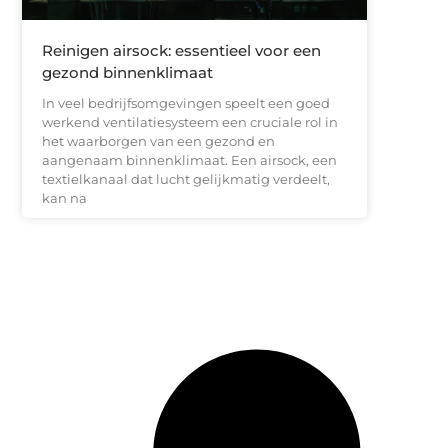
Reinigen airsock: essentieel voor een
gezond binnenklimaat
In veel bedrijfsomgevingen speelt een goed
werkend ventilatiesysteem een cruciale rol in
het waarborgen van een gezond en
aangenaam binnenklimaat. Een airsock, een
textielkanaal dat lucht gelijkmatig verdeelt,
kan na