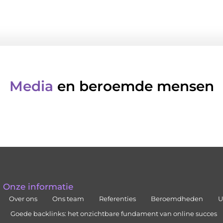
Media
en beroemde mensen
Onze informatie
Over ons
Ons team
Referenties
Beroemdheden
U
Goede backlinks: het onzichtbare fundament van online succes