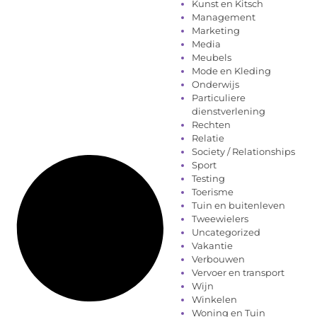
Kunst en Kitsch
Management
Marketing
Media
Meubels
Mode en Kleding
Onderwijs
Particuliere
dienstverlening
Rechten
Relatie
Society / Relationships
Sport
Testing
Toerisme
Tuin en buitenleven
Tweewielers
Uncategorized
Vakantie
Verbouwen
Vervoer en transport
Wijn
Winkelen
Woning en Tuin