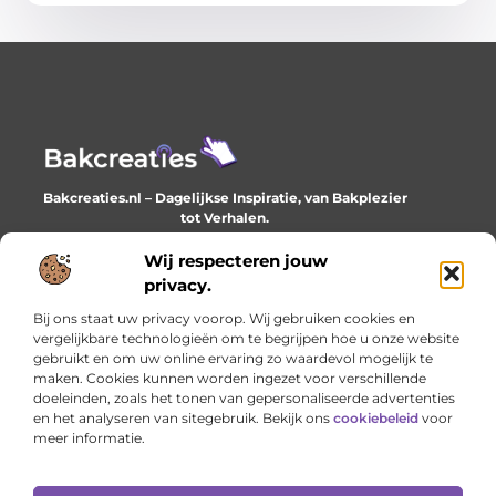
Bakcreaties.nl – Dagelijkse Inspiratie, van Bakplezier
tot Verhalen.
Ontdek unieke en creatieve verhalen die je elke dag
verrijken en inspireren.
Wij respecteren jouw
privacy.
Bericht categorie
Bij ons staat uw privacy voorop. Wij gebruiken cookies en
vergelijkbare technologieën om te begrijpen hoe u onze website
gebruikt en om uw online ervaring zo waardevol mogelijk te
maken. Cookies kunnen worden ingezet voor verschillende
Onze informatie
doeleinden, zoals het tonen van gepersonaliseerde advertenties
en het analyseren van sitegebruik. Bekijk ons
cookiebeleid
voor
Goede backlinks: het onzichtbare fundament van online succes
Geld verdienen met je website: het stille werk dat loont
meer informatie.