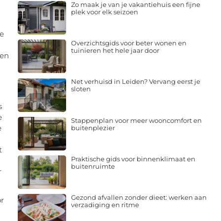
Zo maak je van je vakantiehuis een fijne
plek voor elk seizoen
je
Overzichtsgids voor beter wonen en
tuinieren het hele jaar door
ven
Net verhuisd in Leiden? Vervang eerst je
sloten
s
e
Stappenplan voor meer wooncomfort en
e
buitenplezier
t
Praktische gids voor binnenklimaat en
buitenruimte
r
Gezond afvallen zonder dieet: werken aan
r
verzadiging en ritme