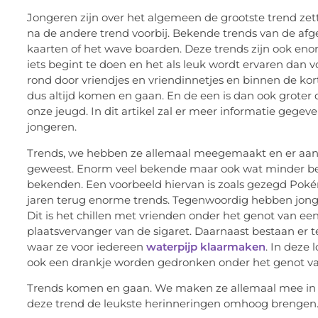
Jongeren zijn over het algemeen de grootste trend zett
na de andere trend voorbij. Bekende trends van de af
kaarten of het wave boarden. Deze trends zijn ook en
iets begint te doen en het als leuk wordt ervaren dan vo
rond door vriendjes en vriendinnetjes en binnen de kort
dus altijd komen en gaan. En de een is dan ook groter
onze jeugd. In dit artikel zal er meer informatie geg
jongeren.
Trends, we hebben ze allemaal meegemaakt en er aan m
geweest. Enorm veel bekende maar ook wat minder bek
bekenden. Een voorbeeld hiervan is zoals gezegd Poké
jaren terug enorme trends. Tegenwoordig hebben jon
Dit is het chillen met vrienden onder het genot van ee
plaatsvervanger van de sigaret. Daarnaast bestaan er t
waar ze voor iedereen
waterpijp klaarmaken
. In deze
ook een drankje worden gedronken onder het genot va
Trends komen en gaan. We maken ze allemaal mee in o
deze trend de leukste herinneringen omhoog brengen