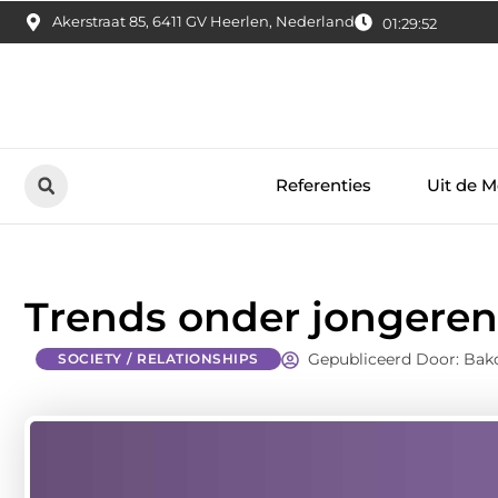
Akerstraat 85, 6411 GV Heerlen, Nederland
01:29:53
Referenties
Uit de M
Trends onder jongeren
Gepubliceerd Door: Bakc
SOCIETY / RELATIONSHIPS