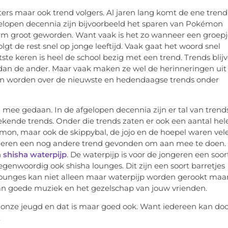
ers maar ook trend volgers. Al jaren lang komt de ene trend
gelopen decennia zijn bijvoorbeeld het sparen van Pokémon
orm groot geworden. Want vaak is het zo wanneer een groep
lgt de rest snel op jonge leeftijd. Vaak gaat het woord snel
ste keren is heel de school bezig met een trend. Trends blij
 dan de ander. Maar vaak maken ze wel de herinneringen uit
even worden over de nieuwste en hedendaagse trends onder
ee gedaan. In de afgelopen decennia zijn er tal van trend
ende trends. Onder die trends zaten er ook een aantal hel
mon, maar ook de skippybal, de jojo en de hoepel waren vel
geren een nog andere trend gevonden om aan mee te doen.
n
shisha waterpijp
. De waterpijp is voor de jongeren een soor
egenwoordig ook shisha lounges. Dit zijn een soort barretjes
 lounges kan niet alleen maar waterpijp worden gerookt maa
n goede muziek en het gezelschap van jouw vrienden.
nze jeugd en dat is maar goed ook. Want iedereen kan doo
.