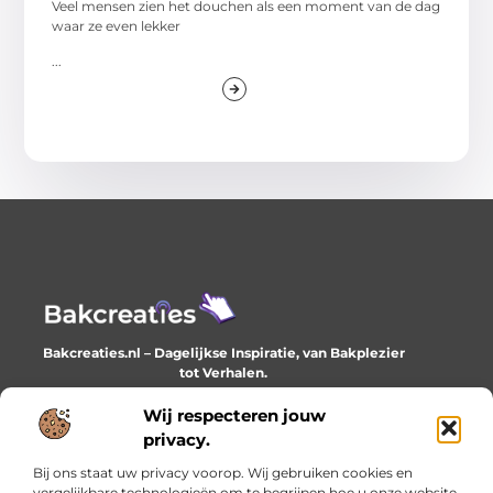
Veel mensen zien het douchen als een moment van de dag
waar ze even lekker
...
Bakcreaties.nl – Dagelijkse Inspiratie, van Bakplezier
tot Verhalen.
Ontdek unieke en creatieve verhalen die je elke dag
verrijken en inspireren.
Wij respecteren jouw
privacy.
Bericht categorie
Bij ons staat uw privacy voorop. Wij gebruiken cookies en
vergelijkbare technologieën om te begrijpen hoe u onze website