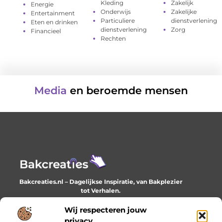
Kleding
Zakelijk
Energie
Onderwijs
Zakelijke
Entertainment
Particuliere
dienstverlening
Eten en drinken
dienstverlening
Zorg
Financieel
Rechten
Media
en beroemde mensen
Bakcreaties.nl – Dagelijkse Inspiratie, van Bakplezier
tot Verhalen.
Ontdek unieke en creatieve verhalen die je elke dag
verrijken en inspireren.
Wij respecteren jouw
privacy.