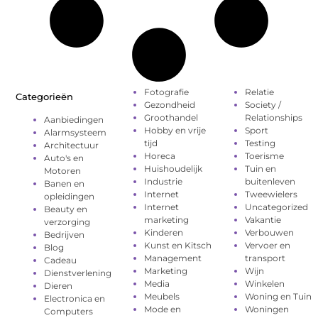
Fotografie
Relatie
Categorieën
Gezondheid
Society /
Groothandel
Relationships
Aanbiedingen
Hobby en vrije
Sport
Alarmsysteem
tijd
Testing
Architectuur
Horeca
Toerisme
Auto's en
Huishoudelijk
Tuin en
Motoren
Industrie
buitenleven
Banen en
Internet
Tweewielers
opleidingen
Internet
Uncategorized
Beauty en
marketing
Vakantie
verzorging
Kinderen
Verbouwen
Bedrijven
Kunst en Kitsch
Vervoer en
Blog
Management
transport
Cadeau
Marketing
Wijn
Dienstverlening
Media
Winkelen
Dieren
Meubels
Woning en Tuin
Electronica en
Mode en
Woningen
Computers