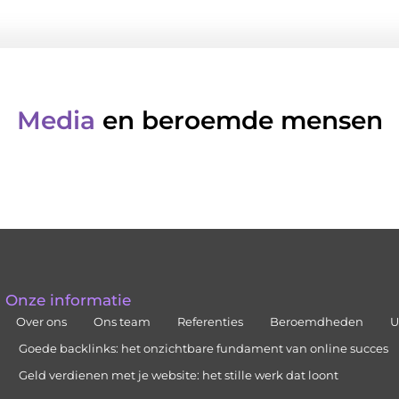
Media
en beroemde mensen
Onze informatie
Over ons
Ons team
Referenties
Beroemdheden
U
Goede backlinks: het onzichtbare fundament van online succes
Geld verdienen met je website: het stille werk dat loont