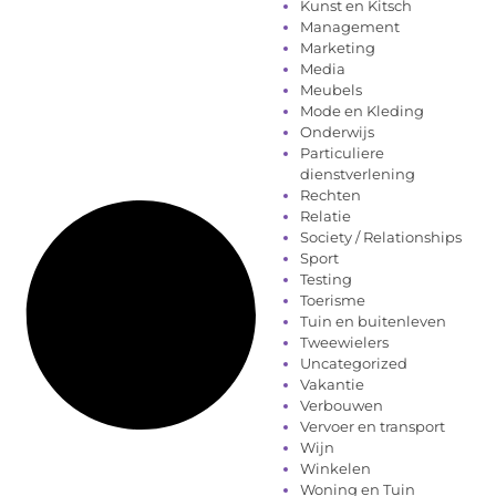
Kunst en Kitsch
Management
Marketing
Media
Meubels
Mode en Kleding
Onderwijs
Particuliere
dienstverlening
Rechten
Relatie
Society / Relationships
Sport
Testing
Toerisme
Tuin en buitenleven
Tweewielers
Uncategorized
Vakantie
Verbouwen
Vervoer en transport
Wijn
Winkelen
Woning en Tuin