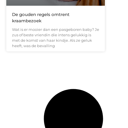
De gouden regels omtrent
kraambezoek
Wat is er mooier dan een pasgeboren baby? Je
zus of beste vriendin die intens gelukkig is
met de komst van haar kindje. Als ze geluk
heeft, was de bevalling