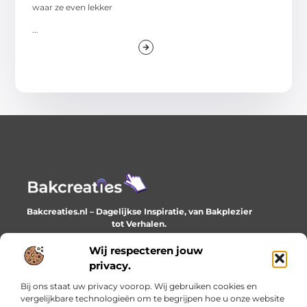
waar ze even lekker
...
Bakcreaties.nl – Dagelijkse Inspiratie, van Bakplezier
tot Verhalen.
Ontdek unieke en creatieve verhalen die je elke dag
verrijken en inspireren.
Wij respecteren jouw
privacy.
Bericht categorie
Bij ons staat uw privacy voorop. Wij gebruiken cookies en
vergelijkbare technologieën om te begrijpen hoe u onze website